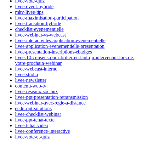
livee-vote-quiz
livee-event-hybride
mltv-livee-tips
livee-maximisation-participation
livee-transition-hybride
checklist-evenementielle
livee-webinar-vs-webcast
livee-interactivites-application-evenementielle
livee-application-evenementielle-presentation
livee-presentation-inscriptions-ebadges
livee-10-conseils-pour-briller-en-tant-qu-intervenant-lors-de-
votre-prochain-webinar
livee-webcast-interne
livee-studio
livee-newsletter
contenu-web-tv
livee-reseaux-sociaux
livee-ppt-presentation-retransmission
livee-webinar-avec-regie-a-distance
ecdn-ppt-solutions
livee-checklist-webinar
livee-ppt-tchat-texte
livee-tchat-video
livee-conference-interactive
livee-vote-et-quiz