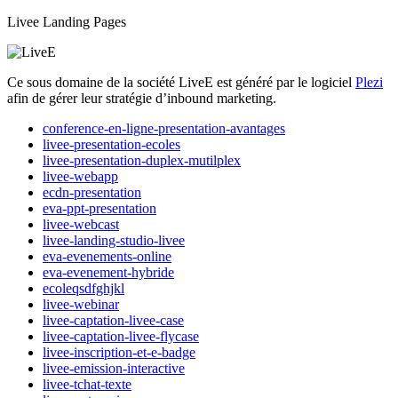
Livee Landing Pages
Ce sous domaine de la société LiveE est généré par le logiciel
Plezi
afin de gérer leur stratégie d’inbound marketing.
conference-en-ligne-presentation-avantages
livee-presentation-ecoles
livee-presentation-duplex-mutilplex
livee-webapp
ecdn-presentation
eva-ppt-presentation
livee-webcast
livee-landing-studio-livee
eva-evenements-online
eva-evenement-hybride
ecoleqsdfghjkl
livee-webinar
livee-captation-livee-case
livee-captation-livee-flycase
livee-inscription-et-e-badge
livee-emission-interactive
livee-tchat-texte